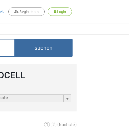
kt
Registrieren
Login
suchen
ADCELL
rmate
1
2
Nächste