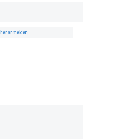
isher anmelden
.