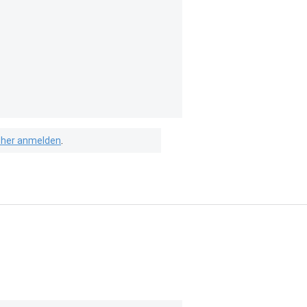
isher anmelden
.