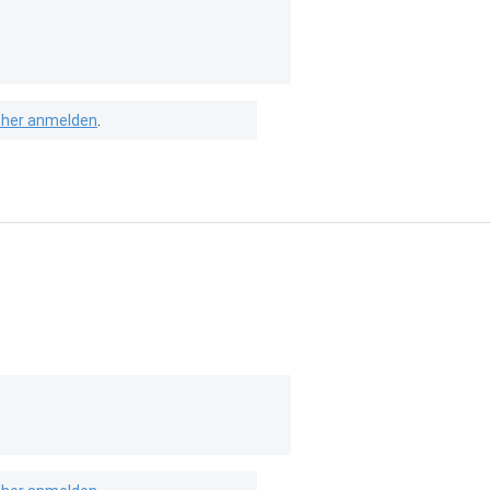
isher anmelden
.