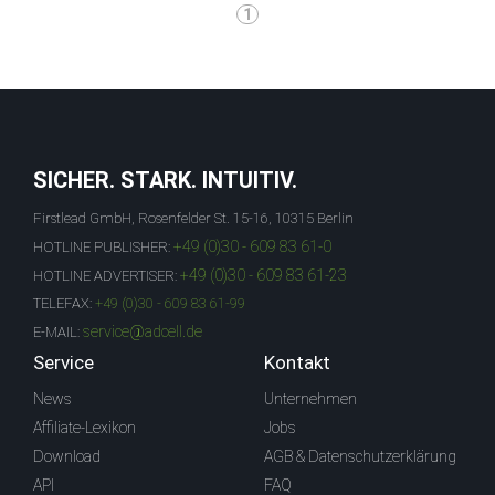
1
SICHER. STARK. INTUITIV.
Firstlead GmbH, Rosenfelder St. 15-16, 10315 Berlin
+49 (0)30 - 609 83 61-0
HOTLINE PUBLISHER:
+49 (0)30 - 609 83 61-23
HOTLINE ADVERTISER:
TELEFAX:
+49 (0)30 - 609 83 61-99
service@adcell.de
E-MAIL:
Service
Kontakt
News
Unternehmen
Affiliate-Lexikon
Jobs
Download
AGB & Datenschutzerklärung
API
FAQ