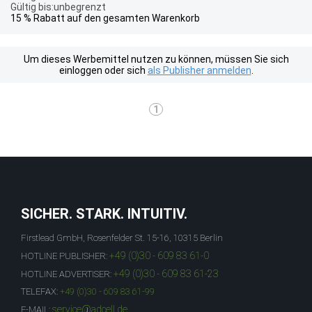
Gültig bis:unbegrenzt
15 % Rabatt auf den gesamten Warenkorb
Um dieses Werbemittel nutzen zu können, müssen Sie sich
einloggen oder sich
als Publisher anmelden
.
1
SICHER. STARK. INTUITIV.
Firstlead GmbH, Rosenfelder St. 15-16, 10315 Berlin
+49 (0)30 - 609 83 61-0
HOTLINE PUBLISHER:
+49 (0)30 - 609 83 61-23
HOTLINE ADVERTISER:
TELEFAX:
+49 (0)30 - 609 83 61-99
service@adcell.de
E-MAIL: