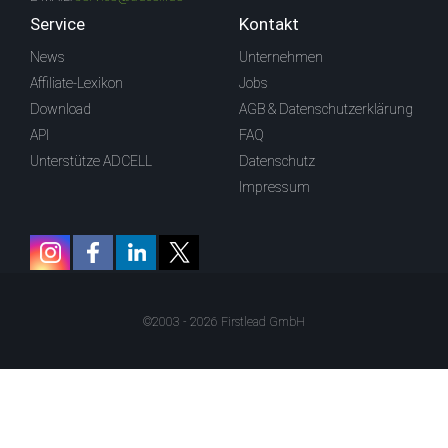
Service
Kontakt
News
Unternehmen
Affiliate-Lexikon
Jobs
Download
AGB & Datenschutzerklärung
API
FAQ
Unterstütze ADCELL
Datenschutz
Impressum
©2003 - 2026 Firstlead GmbH