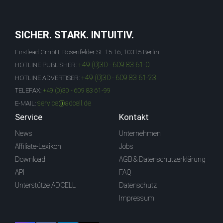
SICHER. STARK. INTUITIV.
Firstlead GmbH, Rosenfelder St. 15-16, 10315 Berlin
+49 (0)30 - 609 83 61-0
HOTLINE PUBLISHER:
+49 (0)30 - 609 83 61-23
HOTLINE ADVERTISER:
TELEFAX:
+49 (0)30 - 609 83 61-99
service@adcell.de
E-MAIL:
Service
Kontakt
News
Unternehmen
Affiliate-Lexikon
Jobs
Download
AGB & Datenschutzerklärung
API
FAQ
Unterstütze ADCELL
Datenschutz
Impressum