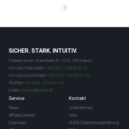
1
SICHER. STARK. INTUITIV.
Firstlead GmbH, Rosenfelder St. 15-16, 10315 Berlin
+49 (0)30 - 609 83 61-0
HOTLINE PUBLISHER:
+49 (0)30 - 609 83 61-23
HOTLINE ADVERTISER:
TELEFAX:
+49 (0)30 - 609 83 61-99
service@adcell.de
E-MAIL:
Service
Kontakt
News
Unternehmen
Affiliate-Lexikon
Jobs
Download
AGB & Datenschutzerklärung