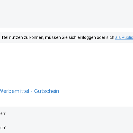
tel nutzen zu können, müssen Sie sich einloggen oder sich
als Publ
erbemittel - Gutschein
men"
men"