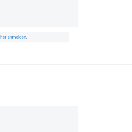
isher anmelden
.