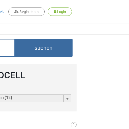
kt
Registrieren
Login
suchen
ADCELL
in (12)
1