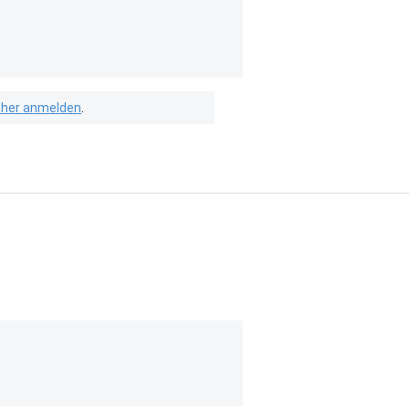
isher anmelden
.