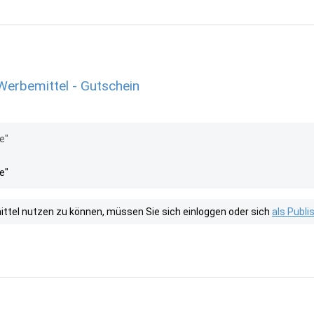
erbemittel - Gutschein
e"
e"
tel nutzen zu können, müssen Sie sich einloggen oder sich
als Publ