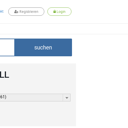
kt
Registrieren
Login
suchen
ELL
(61)