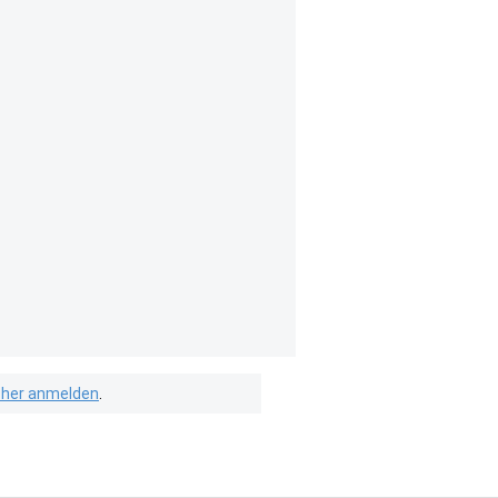
isher anmelden
.