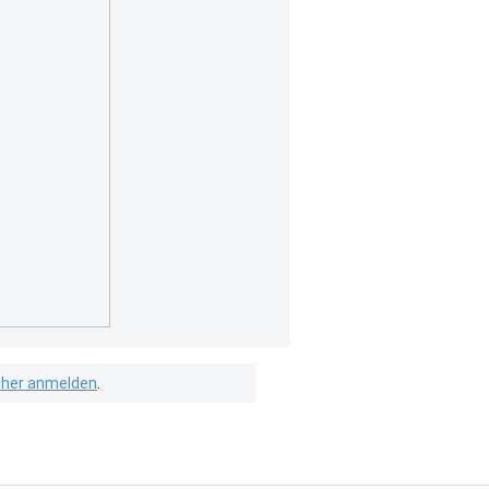
isher anmelden
.