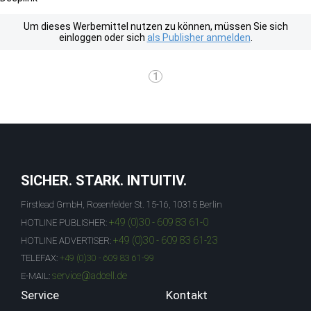
Um dieses Werbemittel nutzen zu können, müssen Sie sich
einloggen oder sich
als Publisher anmelden
.
1
SICHER. STARK. INTUITIV.
Firstlead GmbH, Rosenfelder St. 15-16, 10315 Berlin
+49 (0)30 - 609 83 61-0
HOTLINE PUBLISHER:
+49 (0)30 - 609 83 61-23
HOTLINE ADVERTISER:
TELEFAX:
+49 (0)30 - 609 83 61-99
service@adcell.de
E-MAIL:
Service
Kontakt