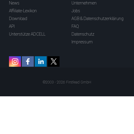
News
Unternehmen
Affiliate-Lexikon
Jobs
Download
AGB & Datenschutzerklärung
API
FAQ
Unterstütze ADCELL
Datenschutz
Impressum
©2003 - 2026 Firstlead GmbH