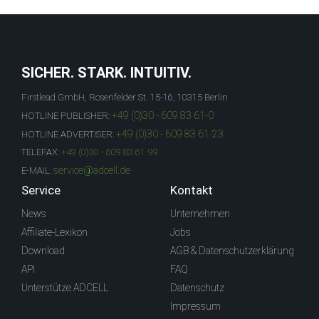
SICHER. STARK. INTUITIV.
Firstlead GmbH, Rosenfelder St. 15-16, 10315 Berlin
+49 (0)30 - 609 83 61-0
HOTLINE PUBLISHER:
+49 (0)30 - 609 83 61-23
HOTLINE ADVERTISER:
TELEFAX:
+49 (0)30 - 609 83 61-99
service@adcell.de
E-MAIL:
Service
Kontakt
News
Unternehmen
Affiliate-Lexikon
Jobs
Download
AGB & Datenschutzerklärung
API
FAQ
Unterstütze ADCELL
Datenschutz
Impressum