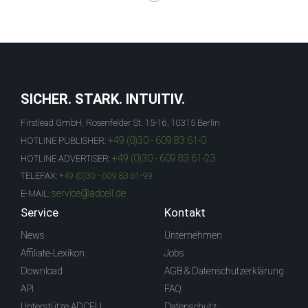
SICHER. STARK. INTUITIV.
Firstlead GmbH, Rosenfelder St. 15-16, 10315 Berlin
+49 (0)30 - 609 83 61-0
HOTLINE PUBLISHER:
+49 (0)30 - 609 83 61-23
HOTLINE ADVERTISER:
TELEFAX:
+49 (0)30 - 609 83 61-99
service@adcell.de
E-MAIL:
Service
Kontakt
News
Unternehmen
Affiliate-Lexikon
Jobs
Download
AGB & Datenschutzerklärung
API
FAQ
Unterstütze ADCELL
Datenschutz