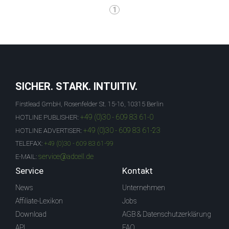
1
SICHER. STARK. INTUITIV.
Firstlead GmbH, Rosenfelder St. 15-16, 10315 Berlin
+49 (0)30 - 609 83 61-0
HOTLINE PUBLISHER:
+49 (0)30 - 609 83 61-23
HOTLINE ADVERTISER:
TELEFAX:
+49 (0)30 - 609 83 61-99
service@adcell.de
E-MAIL:
Service
Kontakt
News
Unternehmen
Affiliate-Lexikon
Jobs
Download
AGB & Datenschutzerklärung
API
FAQ