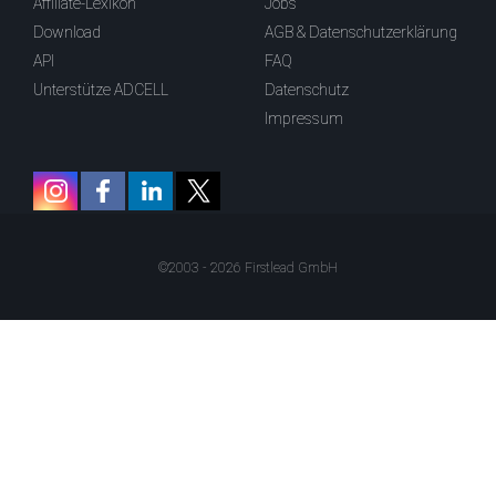
Affiliate-Lexikon
Jobs
Download
AGB & Datenschutzerklärung
API
FAQ
Unterstütze ADCELL
Datenschutz
Impressum
©2003 - 2026 Firstlead GmbH