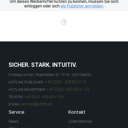
Um dieses Werbemittel nutzen zu können, müssen Sie sich
einloggen oder sich
als Publisher anmelden
.
1
SICHER. STARK. INTUITIV.
Firstlead GmbH, Rosenfelder St. 15-16, 10315 Berlin
+49 (0)30 - 609 83 61-0
HOTLINE PUBLISHER:
+49 (0)30 - 609 83 61-23
HOTLINE ADVERTISER:
TELEFAX:
+49 (0)30 - 609 83 61-99
service@adcell.de
E-MAIL:
Service
Kontakt
News
Unternehmen