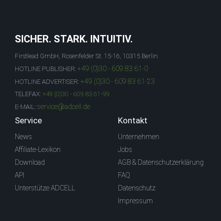
SICHER. STARK. INTUITIV.
Firstlead GmbH, Rosenfelder St. 15-16, 10315 Berlin
+49 (0)30 - 609 83 61-0
HOTLINE PUBLISHER:
+49 (0)30 - 609 83 61-23
HOTLINE ADVERTISER:
TELEFAX:
+49 (0)30 - 609 83 61-99
service@adcell.de
E-MAIL:
Service
Kontakt
News
Unternehmen
Affiliate-Lexikon
Jobs
Download
AGB & Datenschutzerklärung
API
FAQ
Unterstütze ADCELL
Datenschutz
Impressum