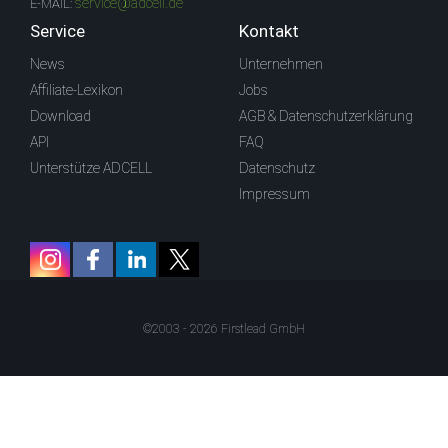
service@adcell.de
E-MAIL:
Service
Kontakt
News
Unternehmen
Affiliate-Lexikon
Jobs
Download
AGB & Datenschutzerklärung
API
FAQ
Unterstütze ADCELL
Datenschutz
Impressum
©2003 - 2026 Firstlead GmbH