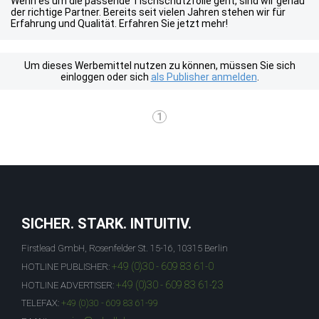
Wenn es um die passende Tischschutzfolie geht, sind wir genau
der richtige Partner. Bereits seit vielen Jahren stehen wir für
Erfahrung und Qualität. Erfahren Sie jetzt mehr!
Um dieses Werbemittel nutzen zu können, müssen Sie sich
einloggen oder sich
als Publisher anmelden
.
1
SICHER. STARK. INTUITIV.
Firstlead GmbH, Rosenfelder St. 15-16, 10315 Berlin
+49 (0)30 - 609 83 61-0
HOTLINE PUBLISHER:
+49 (0)30 - 609 83 61-23
HOTLINE ADVERTISER:
TELEFAX:
+49 (0)30 - 609 83 61-99