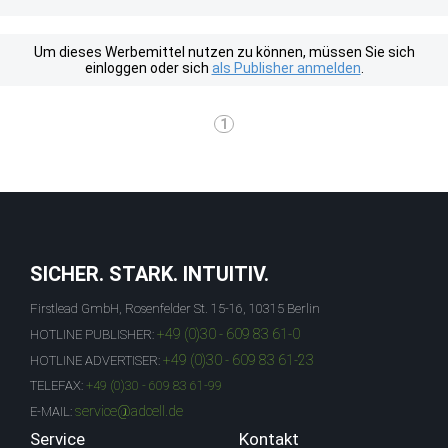
Um dieses Werbemittel nutzen zu können, müssen Sie sich
einloggen oder sich
als Publisher anmelden
.
1
SICHER. STARK. INTUITIV.
Firstlead GmbH, Rosenfelder St. 15-16, 10315 Berlin
+49 (0)30 - 609 83 61-0
HOTLINE PUBLISHER:
+49 (0)30 - 609 83 61-23
HOTLINE ADVERTISER:
TELEFAX:
+49 (0)30 - 609 83 61-99
service@adcell.de
E-MAIL:
Service
Kontakt