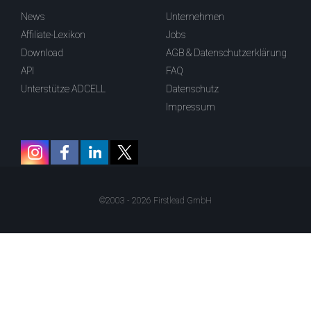
News
Unternehmen
Affiliate-Lexikon
Jobs
Download
AGB & Datenschutzerklärung
API
FAQ
Unterstütze ADCELL
Datenschutz
Impressum
©2003 - 2026 Firstlead GmbH