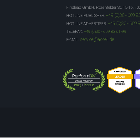
Firstlead GmbH, Rosenfelder St. 15-16, 10
+49 (0)30 - 609 8
HOTLINE PUBLISHER:
+49 (0)30 - 609 
HOTLINE ADVERTISER:
TELEFAX:
+49 (0)30 - 609 83 61-99
service@adcell.de
E-MAIL: