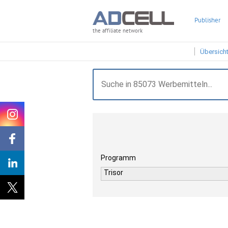
Publisher
the affiliate network
Übersich
Programm
Trisor