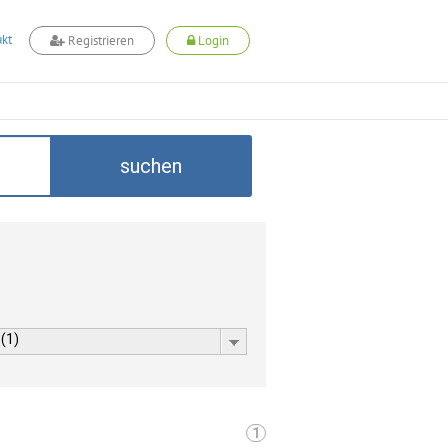
kt
Registrieren
Login
suchen
 (1)
1