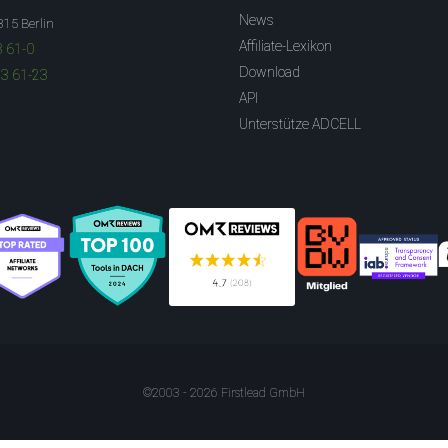
News
315 Berlin
Affiliate-Lexikon
3 61-0
Download
83 61-23
API
Unterstütze ADCELL
©2003 - 2026 Firstlead GmbH