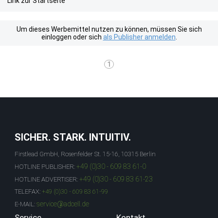
Link zur Startseite
Um dieses Werbemittel nutzen zu können, müssen Sie sich
einloggen oder sich
als Publisher anmelden
.
1
SICHER. STARK. INTUITIV.
Firstlead GmbH, Rosenfelder St. 15-16, 10315 Berlin
+49 (0)30 - 609 83 61-0
HOTLINE PUBLISHER:
+49 (0)30 - 609 83 61-23
HOTLINE ADVERTISER:
TELEFAX:
+49 (0)30 - 609 83 61-99
service@adcell.de
E-MAIL:
Service
Kontakt