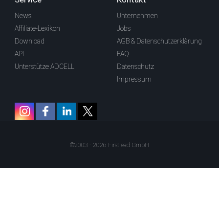
News
Unternehmen
Affiliate-Lexikon
Jobs
Download
AGB & Datenschutzerklärung
API
FAQ
Unterstütze ADCELL
Datenschutz
Impressum
©2003 - 2026 Firstlead GmbH