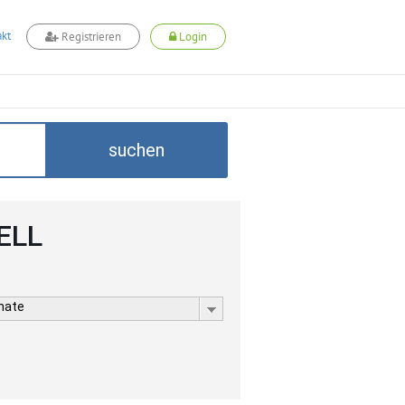
kt
Registrieren
Login
suchen
ELL
rmate