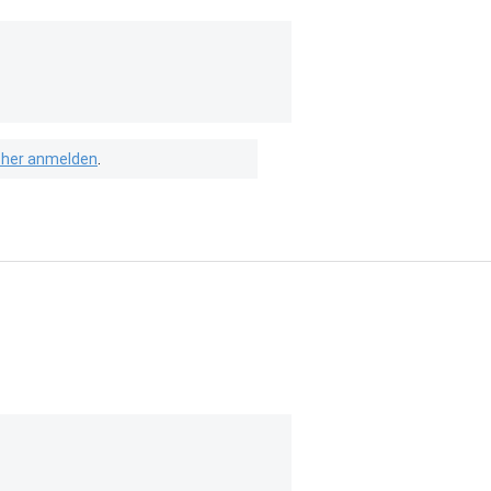
isher anmelden
.