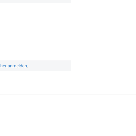
isher anmelden
.