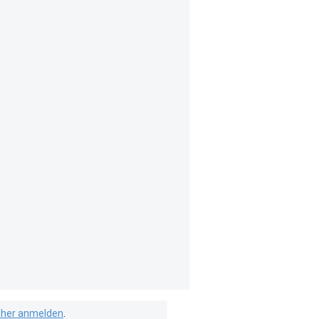
isher anmelden
.