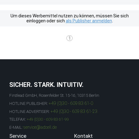
Um dieses Werbemittel nutzen zu können, müssen Sie sich
einloggen oder sich
als Publisher anmelden
.
1
SICHER. STARK. INTUITIV.
Firstlead GmbH, Rosenfelder St. 15-16, 10315 Berlin
+49 (0)30 - 609 83 61-0
HOTLINE PUBLISHER:
+49 (0)30 - 609 83 61-23
HOTLINE ADVERTISER:
TELEFAX:
+49 (0)30 - 609 83 61-99
service@adcell.de
E-MAIL:
Service
Kontakt