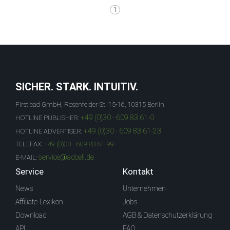
1
SICHER. STARK. INTUITIV.
Firstlead GmbH, Rosenfelder St. 15-16, 10315 Berlin
+49 (0)30 - 609 83 61-0
HOTLINE PUBLISHER:
+49 (0)30 - 609 83 61-23
HOTLINE ADVERTISER:
TELEFAX:
+49 (0)30 - 609 83 61-99
service@adcell.de
E-MAIL:
Service
Kontakt
News
Unternehmen
Affiliate-Lexikon
Jobs
Download
AGB & Datenschutzerklärung
API
FAQ