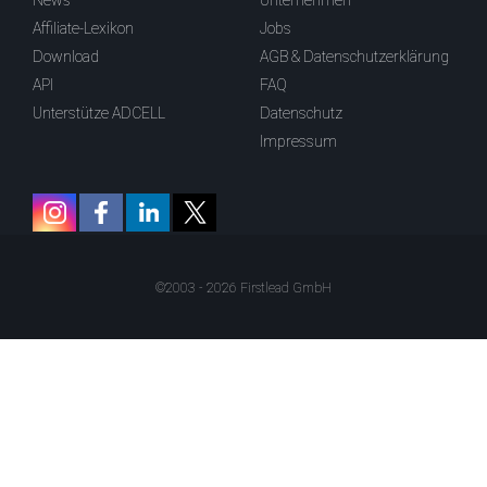
News
Unternehmen
Affiliate-Lexikon
Jobs
Download
AGB & Datenschutzerklärung
API
FAQ
Unterstütze ADCELL
Datenschutz
Impressum
©2003 - 2026 Firstlead GmbH