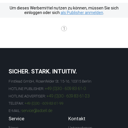
Um dieses Werbemittel nutzen zu können, müssen Sie sich
einloggen oder sich
als Publisher anmelden
.
1
SICHER. STARK. INTUITIV.
Firstlead GmbH, Rosenfelder St. 15-16, 10315 Berlin
+49 (0)30 - 609 83 61-0
HOTLINE PUBLISHER:
+49 (0)30 - 609 83 61-23
HOTLINE ADVERTISER:
TELEFAX:
+49 (0)30 - 609 83 61-99
service@adcell.de
E-MAIL:
Service
Kontakt