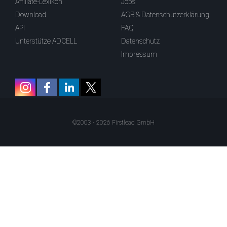
Affiliate-Lexikon
Jobs
Download
AGB & Datenschutzerklärung
API
FAQ
Unterstütze ADCELL
Datenschutz
Impressum
©2003 - 2026 Firstlead GmbH