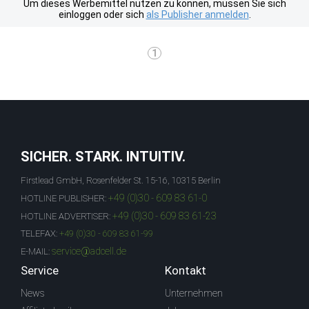
Um dieses Werbemittel nutzen zu können, müssen Sie sich
einloggen oder sich
als Publisher anmelden
.
1
SICHER. STARK. INTUITIV.
Firstlead GmbH, Rosenfelder St. 15-16, 10315 Berlin
+49 (0)30 - 609 83 61-0
HOTLINE PUBLISHER:
+49 (0)30 - 609 83 61-23
HOTLINE ADVERTISER:
TELEFAX:
+49 (0)30 - 609 83 61-99
service@adcell.de
E-MAIL:
Service
Kontakt
News
Unternehmen