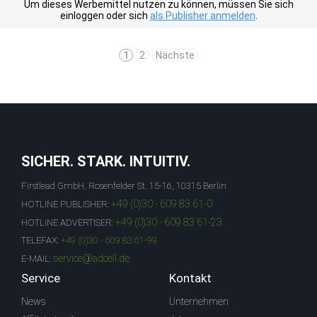
Um dieses Werbemittel nutzen zu können, müssen Sie sich
einloggen oder sich
als Publisher anmelden
.
1
2
Nächste
SICHER. STARK. INTUITIV.
Firstlead GmbH, Rosenfelder St. 15-16, 10315 Berlin
+49 (0)30 - 609 83 61-0
HOTLINE PUBLISHER:
+49 (0)30 - 609 83 61-23
HOTLINE ADVERTISER:
TELEFAX:
+49 (0)30 - 609 83 61-99
service@adcell.de
E-MAIL:
Service
Kontakt
News
Unternehmen