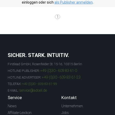
einloggen oder sich
als Publisher anmelden
.
1
SICHER. STARK. INTUITIV.
Firstlead GmbH, Rosenfelder St. 15-16, 10315 Berlin
+49 (0)30 - 609 83 61-0
HOTLINE PUBLISHER:
+49 (0)30 - 609 83 61-23
HOTLINE ADVERTISER:
TELEFAX:
+49 (0)30 - 609 83 61-99
service@adcell.de
E-MAIL:
Service
Kontakt
News
Unternehmen
Affiliate-Lexikon
Jobs