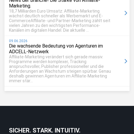
News der Branche! Die Stärke von Affiliate-
Marketing.
18,7 Milliarden Euro Umsatz: Affiliate-Marketing
wächst deutlich schneller als Werbemarkt und E-
CommerceAffiliate- und Partner-Marketing zählt seit
vielen Jahren zu den wichtigsten Performance-
Kanälen im digitalen Handel. Die aktuelle ...
09.06.2026
Die wachsende Bedeutung von Agenturen im
ADCELL-Netzwerk
Affiliate-Marketing verändert sich gerade massiv.
Programme werden komplexer, Tracking
anspruchsvoller, Publisher professioneller und die
Anforderungen an Wachstum steigen spürbar. Genau
deshalb gewinnen Agenturen im Affiliate-Marketing
immer stär...
SICHER. STARK. INTUITIV.