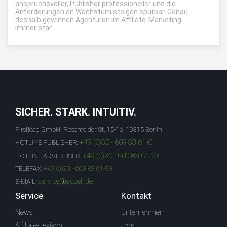
anspruchsvoller, Publisher professioneller und die
Anforderungen an Wachstum steigen spürbar. Genau
deshalb gewinnen Agenturen im Affiliate-Marketing
immer stär...
SICHER. STARK. INTUITIV.
Firstlead GmbH, Rosenfelder St. 15-16, 10315 Berlin
+49 (0)30 - 609 83 61-0
HOTLINE PUBLISHER:
+49 (0)30 - 609 83 61-23
HOTLINE ADVERTISER:
TELEFAX:
+49 (0)30 - 609 83 61-99
service@adcell.de
E-MAIL:
Service
Kontakt
News
Unternehmen
Affiliate-Lexikon
Jobs