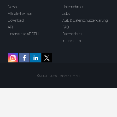
News
Unternehmen
Affiliate-Lexikon
Jobs
Download
AGB & Datenschutzerklärung
API
FAQ
Unterstütze ADCELL
Datenschutz
Impressum
©2003 - 2026 Firstlead GmbH