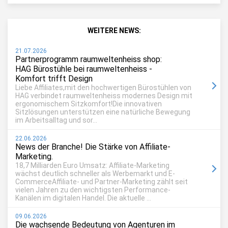
WEITERE NEWS:
21.07.2026
Partnerprogramm raumweltenheiss shop:
HAG Bürostühle bei raumweltenheiss -
Komfort trifft Design
Liebe Affiliates,mit den hochwertigen Bürostühlen von
HAG verbindet raumweltenheiss modernes Design mit
ergonomischem Sitzkomfort!Die innovativen
Sitzlösungen unterstützen eine natürliche Bewegung
im Arbeitsalltag und sor...
22.06.2026
News der Branche! Die Stärke von Affiliate-
Marketing.
18,7 Milliarden Euro Umsatz: Affiliate-Marketing
wächst deutlich schneller als Werbemarkt und E-
CommerceAffiliate- und Partner-Marketing zählt seit
vielen Jahren zu den wichtigsten Performance-
Kanälen im digitalen Handel. Die aktuelle ...
09.06.2026
Die wachsende Bedeutung von Agenturen im