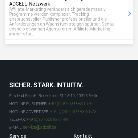
ADCELL-Netzwerk
Affiliate-Marketing verändert sich gerade massiv.
Programme werden komplexer, Tracking
anspruchsvoller, Publisher professioneller und die
Anforderungen an Wachstum steigen spürbar. Genau
deshalb gewinnen Agenturen im Affiliate-Marketing
immer stär...
SICHER. STARK. INTUITIV.
Firstlead GmbH, Rosenfelder St. 15-16, 10315 Berlin
+49 (0)30 - 609 83 61-0
HOTLINE PUBLISHER:
+49 (0)30 - 609 83 61-23
HOTLINE ADVERTISER:
TELEFAX:
+49 (0)30 - 609 83 61-99
service@adcell.de
E-MAIL:
Service
Kontakt