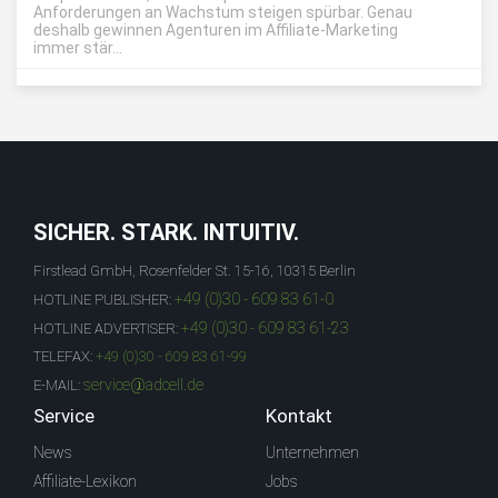
Anforderungen an Wachstum steigen spürbar. Genau
deshalb gewinnen Agenturen im Affiliate-Marketing
immer stär...
SICHER. STARK. INTUITIV.
Firstlead GmbH, Rosenfelder St. 15-16, 10315 Berlin
+49 (0)30 - 609 83 61-0
HOTLINE PUBLISHER:
+49 (0)30 - 609 83 61-23
HOTLINE ADVERTISER:
TELEFAX:
+49 (0)30 - 609 83 61-99
service@adcell.de
E-MAIL:
Service
Kontakt
News
Unternehmen
Affiliate-Lexikon
Jobs