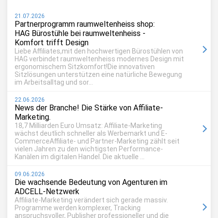
21.07.2026
Partnerprogramm raumweltenheiss shop:
HAG Bürostühle bei raumweltenheiss -
Komfort trifft Design
Liebe Affiliates,mit den hochwertigen Bürostühlen von
HAG verbindet raumweltenheiss modernes Design mit
ergonomischem Sitzkomfort!Die innovativen
Sitzlösungen unterstützen eine natürliche Bewegung
im Arbeitsalltag und sor...
22.06.2026
News der Branche! Die Stärke von Affiliate-
Marketing.
18,7 Milliarden Euro Umsatz: Affiliate-Marketing
wächst deutlich schneller als Werbemarkt und E-
CommerceAffiliate- und Partner-Marketing zählt seit
vielen Jahren zu den wichtigsten Performance-
Kanälen im digitalen Handel. Die aktuelle ...
09.06.2026
Die wachsende Bedeutung von Agenturen im
ADCELL-Netzwerk
Affiliate-Marketing verändert sich gerade massiv.
Programme werden komplexer, Tracking
anspruchsvoller, Publisher professioneller und die