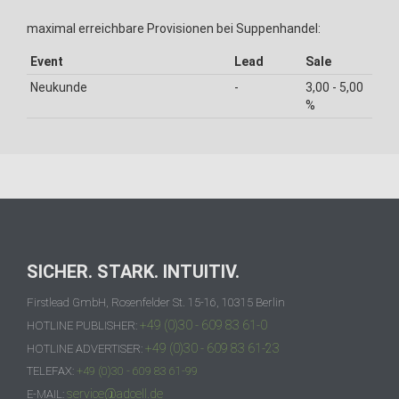
maximal erreichbare Provisionen bei Suppenhandel:
Event
Lead
Sale
Neukunde
-
3,00 - 5,00
%
SICHER. STARK. INTUITIV.
Firstlead GmbH, Rosenfelder St. 15-16, 10315 Berlin
+49 (0)30 - 609 83 61-0
HOTLINE PUBLISHER:
+49 (0)30 - 609 83 61-23
HOTLINE ADVERTISER:
TELEFAX:
+49 (0)30 - 609 83 61-99
service@adcell.de
E-MAIL: