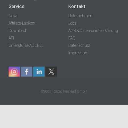
Service
Kontakt
News
Unternehmen
Affiliate-Lexikon
Jobs
Download
AGB & Datenschutzerklärung
API
FAQ
Unterstütze ADCELL
Datenschutz
Impressum
©2003 - 2026 Firstlead GmbH