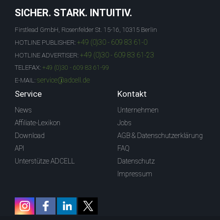
SICHER. STARK. INTUITIV.
Firstlead GmbH, Rosenfelder St. 15-16, 10315 Berlin
+49 (0)30 - 609 83 61-0
HOTLINE PUBLISHER:
+49 (0)30 - 609 83 61-23
HOTLINE ADVERTISER:
TELEFAX:
+49 (0)30 - 609 83 61-99
service@adcell.de
E-MAIL:
Service
Kontakt
News
Unternehmen
Affiliate-Lexikon
Jobs
Download
AGB & Datenschutzerklärung
API
FAQ
Unterstütze ADCELL
Datenschutz
Impressum