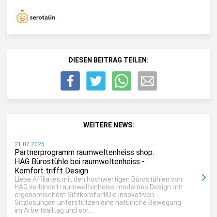
DIESEN BEITRAG TEILEN:
WEITERE NEWS:
21.07.2026
Partnerprogramm raumweltenheiss shop:
HAG Bürostühle bei raumweltenheiss -
Komfort trifft Design
Liebe Affiliates,mit den hochwertigen Bürostühlen von
HAG verbindet raumweltenheiss modernes Design mit
ergonomischem Sitzkomfort!Die innovativen
Sitzlösungen unterstützen eine natürliche Bewegung
im Arbeitsalltag und sor...