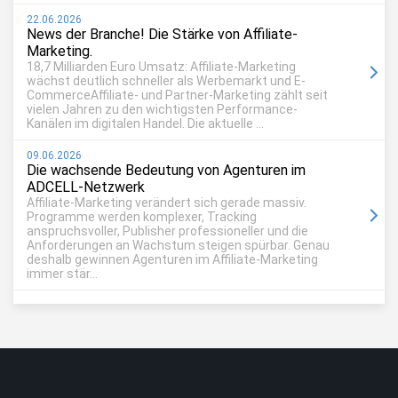
22.06.2026
News der Branche! Die Stärke von Affiliate-
Marketing.
18,7 Milliarden Euro Umsatz: Affiliate-Marketing
wächst deutlich schneller als Werbemarkt und E-
CommerceAffiliate- und Partner-Marketing zählt seit
vielen Jahren zu den wichtigsten Performance-
Kanälen im digitalen Handel. Die aktuelle ...
09.06.2026
Die wachsende Bedeutung von Agenturen im
ADCELL-Netzwerk
Affiliate-Marketing verändert sich gerade massiv.
Programme werden komplexer, Tracking
anspruchsvoller, Publisher professioneller und die
Anforderungen an Wachstum steigen spürbar. Genau
deshalb gewinnen Agenturen im Affiliate-Marketing
immer stär...