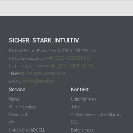
SICHER. STARK. INTUITIV.
Firstlead GmbH, Rosenfelder St. 15-16, 10315 Berlin
+49 (0)30 - 609 83 61-0
HOTLINE PUBLISHER:
+49 (0)30 - 609 83 61-23
HOTLINE ADVERTISER:
TELEFAX:
+49 (0)30 - 609 83 61-99
service@adcell.de
E-MAIL:
Service
Kontakt
News
Unternehmen
Affiliate-Lexikon
Jobs
Download
AGB & Datenschutzerklärung
API
FAQ
Unterstütze ADCELL
Datenschutz