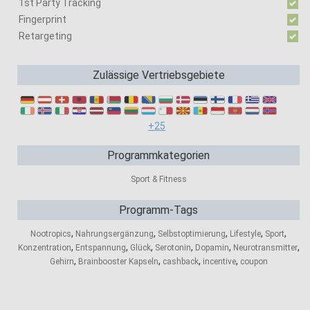
1st Party Tracking
Fingerprint
Retargeting
Zulässige Vertriebsgebiete
+25
Programmkategorien
Sport & Fitness
Programm-Tags
,
,
,
,
,
Nootropics
Nahrungsergänzung
Selbstoptimierung
Lifestyle
Sport
,
,
,
,
,
,
Konzentration
Entspannung
Glück
Serotonin
Dopamin
Neurotransmitter
,
,
,
,
Gehirn
Brainbooster Kapseln
cashback
incentive
coupon