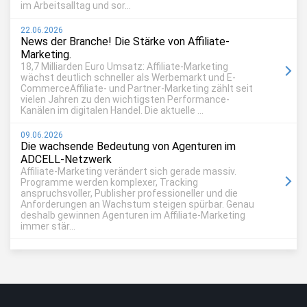
im Arbeitsalltag und sor...
22.06.2026
News der Branche! Die Stärke von Affiliate-
Marketing.
18,7 Milliarden Euro Umsatz: Affiliate-Marketing
wächst deutlich schneller als Werbemarkt und E-
CommerceAffiliate- und Partner-Marketing zählt seit
vielen Jahren zu den wichtigsten Performance-
Kanälen im digitalen Handel. Die aktuelle ...
09.06.2026
Die wachsende Bedeutung von Agenturen im
ADCELL-Netzwerk
Affiliate-Marketing verändert sich gerade massiv.
Programme werden komplexer, Tracking
anspruchsvoller, Publisher professioneller und die
Anforderungen an Wachstum steigen spürbar. Genau
deshalb gewinnen Agenturen im Affiliate-Marketing
immer stär...