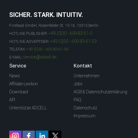
SICHER. STARK. INTUITIV.
Firstlead GmbH, Rosenfelder St. 15-16, 10315 Berlin
+49 (0)30 - 609 83 61-0
HOTLINE PUBLISHER:
+49 (0)30 - 609 83 61-23
HOTLINE ADVERTISER:
TELEFAX:
+49 (0)30 - 609 83 61-99
service@adcell.de
E-MAIL:
Service
Kontakt
News
Unternehmen
Affiliate-Lexikon
Jobs
Download
AGB & Datenschutzerklärung
API
FAQ
Unterstütze ADCELL
Datenschutz
Impressum