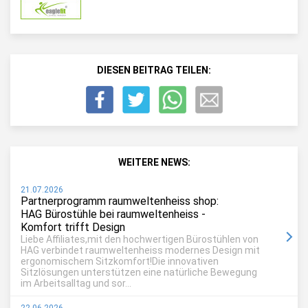
DIESEN BEITRAG TEILEN:
WEITERE NEWS:
21.07.2026
Partnerprogramm raumweltenheiss shop:
HAG Bürostühle bei raumweltenheiss -
Komfort trifft Design
Liebe Affiliates,mit den hochwertigen Bürostühlen von
HAG verbindet raumweltenheiss modernes Design mit
ergonomischem Sitzkomfort!Die innovativen
Sitzlösungen unterstützen eine natürliche Bewegung
im Arbeitsalltag und sor...