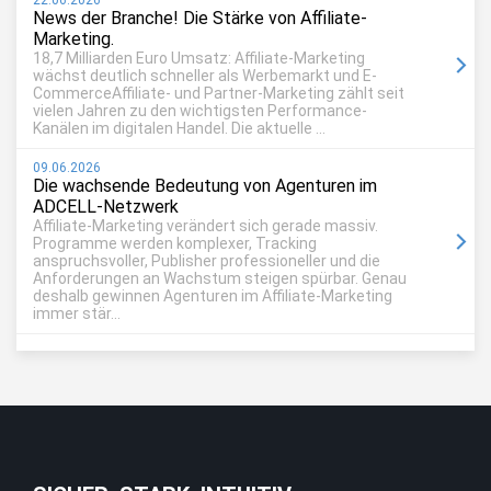
22.06.2026
News der Branche! Die Stärke von Affiliate-
Marketing.
18,7 Milliarden Euro Umsatz: Affiliate-Marketing
wächst deutlich schneller als Werbemarkt und E-
CommerceAffiliate- und Partner-Marketing zählt seit
vielen Jahren zu den wichtigsten Performance-
Kanälen im digitalen Handel. Die aktuelle ...
09.06.2026
Die wachsende Bedeutung von Agenturen im
ADCELL-Netzwerk
Affiliate-Marketing verändert sich gerade massiv.
Programme werden komplexer, Tracking
anspruchsvoller, Publisher professioneller und die
Anforderungen an Wachstum steigen spürbar. Genau
deshalb gewinnen Agenturen im Affiliate-Marketing
immer stär...