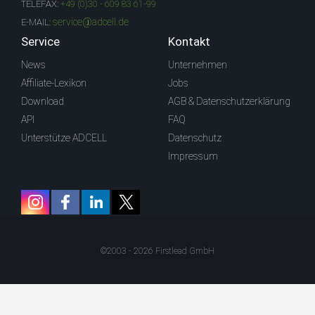
TELEFAX:
+49 (0)30 - 609 83 61-99
service@adcell.de
E-MAIL:
Service
Kontakt
News
Unternehmen
Affiliate-Lexikon
Jobs
Download
AGB & Datenschutzerklärung
API
FAQ
Unterstütze ADCELL
Datenschutz
Impressum
©2003 - 2026 Firstlead GmbH