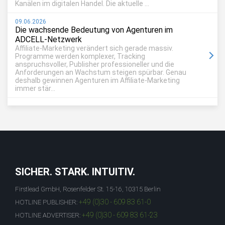
Kanälen im digitalen Handel. Die aktuelle ...
09.06.2026
Die wachsende Bedeutung von Agenturen im
ADCELL-Netzwerk
Affiliate-Marketing verändert sich gerade massiv.
Programme werden komplexer, Tracking
anspruchsvoller, Publisher professioneller und die
Anforderungen an Wachstum steigen spürbar. Genau
deshalb gewinnen Agenturen im Affiliate-Marketing
immer stär...
SICHER. STARK. INTUITIV.
Firstlead GmbH, Rosenfelder St. 15-16, 10315 Berlin
+49 (0)30 - 609 83 61-0
HOTLINE PUBLISHER:
+49 (0)30 - 609 83 61-23
HOTLINE ADVERTISER: