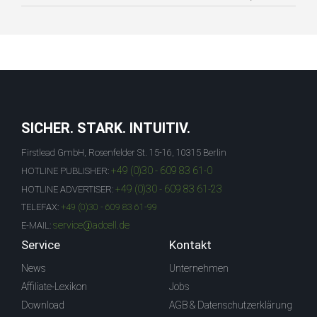
SICHER. STARK. INTUITIV.
Firstlead GmbH, Rosenfelder St. 15-16, 10315 Berlin
+49 (0)30 - 609 83 61-0
HOTLINE PUBLISHER:
+49 (0)30 - 609 83 61-23
HOTLINE ADVERTISER:
TELEFAX:
+49 (0)30 - 609 83 61-99
service@adcell.de
E-MAIL:
Service
Kontakt
News
Unternehmen
Affiliate-Lexikon
Jobs
Download
AGB & Datenschutzerklärung