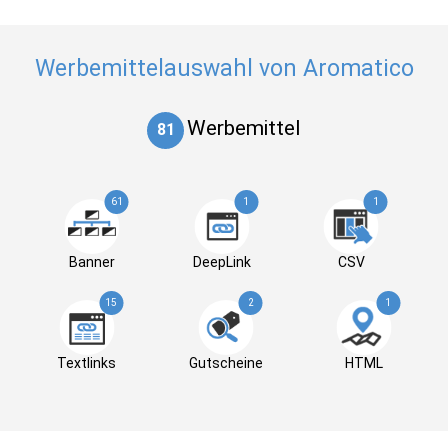
Werbemittelauswahl von Aromatico
Werbemittel
81
61
1
1
Banner
DeepLink
CSV
15
2
1
Textlinks
Gutscheine
HTML