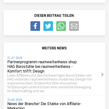
DIESEN BEITRAG TEILEN:
WEITERE NEWS:
21.07.2026
Partnerprogramm raumweltenheiss shop:
HAG Bürostühle bei raumweltenheiss -
Komfort trifft Design
Liebe Affiliates,mit den hochwertigen Bürostühlen von
HAG verbindet raumweltenheiss modernes Design mit
ergonomischem Sitzkomfort!Die innovativen
Sitzlösungen unterstützen eine natürliche Bewegung
im Arbeitsalltag und sor...
22.06.2026
News der Branche! Die Stärke von Affiliate-
Marketing.