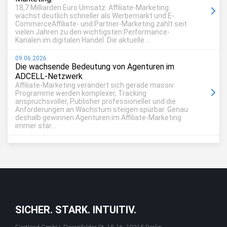
18,7 Milliarden Euro Umsatz: Affiliate-Marketing
wächst deutlich schneller als Werbemarkt und E-
CommerceAffiliate- und Partner-Marketing zählt seit
vielen Jahren zu den wichtigsten Performance-
Kanälen im digitalen Handel. Die aktuelle ...
09.06.2026
Die wachsende Bedeutung von Agenturen im
ADCELL-Netzwerk
Affiliate-Marketing verändert sich gerade massiv.
Programme werden komplexer, Tracking
anspruchsvoller, Publisher professioneller und die
Anforderungen an Wachstum steigen spürbar. Genau
deshalb gewinnen Agenturen im Affiliate-Marketing
immer stär...
SICHER. STARK. INTUITIV.