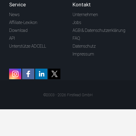
Service
Kontakt
News
Unternehmen
Affiliate-Lexikon
Jobs
Download
AGB & Datenschutzerklärung
API
FAQ
Unterstütze ADCELL
Datenschutz
Impressum
©2003 - 2026 Firstlead GmbH