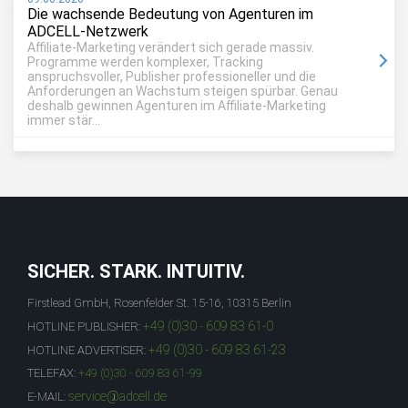
Die wachsende Bedeutung von Agenturen im
ADCELL-Netzwerk
Affiliate-Marketing verändert sich gerade massiv.
Programme werden komplexer, Tracking
anspruchsvoller, Publisher professioneller und die
Anforderungen an Wachstum steigen spürbar. Genau
deshalb gewinnen Agenturen im Affiliate-Marketing
immer stär...
SICHER. STARK. INTUITIV.
Firstlead GmbH, Rosenfelder St. 15-16, 10315 Berlin
+49 (0)30 - 609 83 61-0
HOTLINE PUBLISHER:
+49 (0)30 - 609 83 61-23
HOTLINE ADVERTISER:
TELEFAX:
+49 (0)30 - 609 83 61-99
service@adcell.de
E-MAIL: