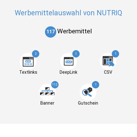
Werbemittelauswahl von NUTRIQ
Werbemittel
117
2
1
1
Textlinks
DeepLink
CSV
112
1
Banner
Gutschein