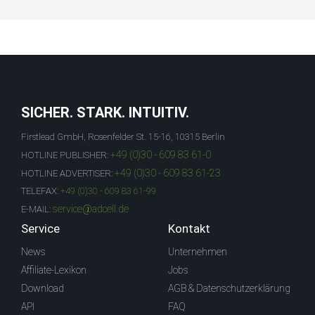
SICHER. STARK. INTUITIV.
Firstlead GmbH, Rosenfelder St. 15-16, 10315 Berlin
+49 (0)30 - 609 83 61-0
HOTLINE PUBLISHER:
+49 (0)30 - 609 83 61-23
HOTLINE ADVERTISER:
TELEFAX:
+49 (0)30 - 609 83 61-99
service@adcell.de
E-MAIL:
Service
Kontakt
News
Unternehmen
Affiliate-Lexikon
Jobs
Download
AGB & Datenschutzerklärung
API
FAQ