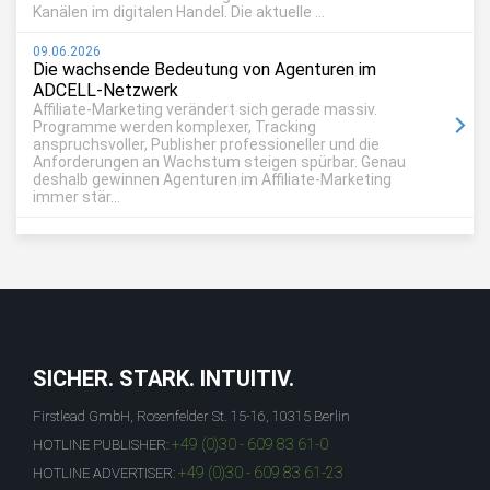
Kanälen im digitalen Handel. Die aktuelle ...
09.06.2026
Die wachsende Bedeutung von Agenturen im
ADCELL-Netzwerk
Affiliate-Marketing verändert sich gerade massiv.
Programme werden komplexer, Tracking
anspruchsvoller, Publisher professioneller und die
Anforderungen an Wachstum steigen spürbar. Genau
deshalb gewinnen Agenturen im Affiliate-Marketing
immer stär...
SICHER. STARK. INTUITIV.
Firstlead GmbH, Rosenfelder St. 15-16, 10315 Berlin
+49 (0)30 - 609 83 61-0
HOTLINE PUBLISHER:
+49 (0)30 - 609 83 61-23
HOTLINE ADVERTISER: