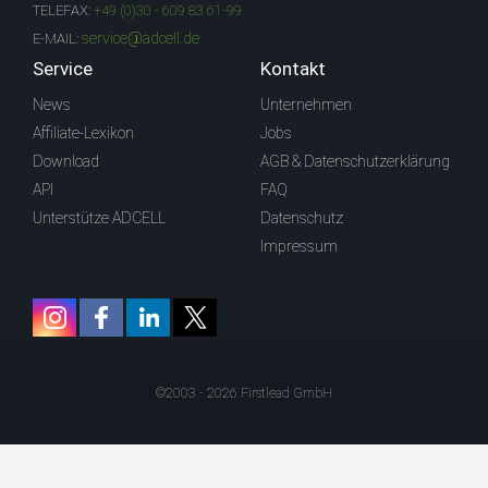
TELEFAX:
+49 (0)30 - 609 83 61-99
service@adcell.de
E-MAIL:
Service
Kontakt
News
Unternehmen
Affiliate-Lexikon
Jobs
Download
AGB & Datenschutzerklärung
API
FAQ
Unterstütze ADCELL
Datenschutz
Impressum
©2003 - 2026 Firstlead GmbH