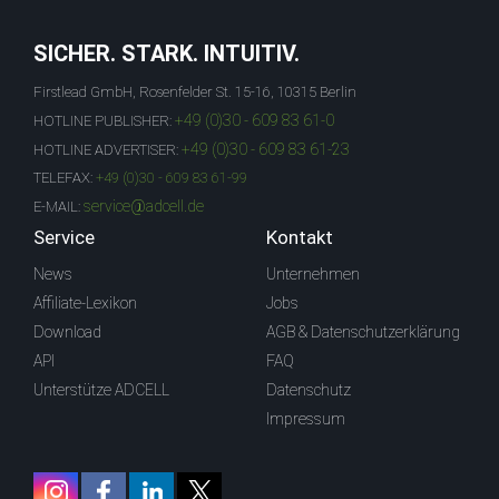
SICHER. STARK. INTUITIV.
Firstlead GmbH, Rosenfelder St. 15-16, 10315 Berlin
+49 (0)30 - 609 83 61-0
HOTLINE PUBLISHER:
+49 (0)30 - 609 83 61-23
HOTLINE ADVERTISER:
TELEFAX:
+49 (0)30 - 609 83 61-99
service@adcell.de
E-MAIL:
Service
Kontakt
News
Unternehmen
Affiliate-Lexikon
Jobs
Download
AGB & Datenschutzerklärung
API
FAQ
Unterstütze ADCELL
Datenschutz
Impressum