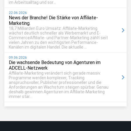
im Arbeitsalltag und sor...
22.06.2026
News der Branche! Die Stärke von Affiliate-
Marketing.
18,7 Milliarden Euro Umsatz: Affiliate-Marketing
wächst deutlich schneller als Werbemarkt und E-
CommerceAffiliate- und Partner-Marketing zählt seit
vielen Jahren zu den wichtigsten Performance-
Kanälen im digitalen Handel. Die aktuelle ...
09.06.2026
Die wachsende Bedeutung von Agenturen im
ADCELL-Netzwerk
Affiliate-Marketing verändert sich gerade massiv.
Programme werden komplexer, Tracking
anspruchsvoller, Publisher professioneller und die
Anforderungen an Wachstum steigen spürbar. Genau
deshalb gewinnen Agenturen im Affiliate-Marketing
immer stär...