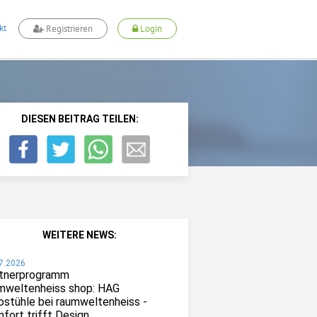
kt
Registrieren
Login
DIESEN BEITRAG TEILEN:
WEITERE NEWS:
7.2026
tnerprogramm
mweltenheiss shop: HAG
ostühle bei raumweltenheiss -
fort trifft Design