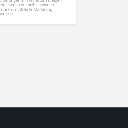
orderungen an Wachstum steigen
rbar. Genau deshalb gewinnen
nturen im Affiliate-Marketing
r stär...