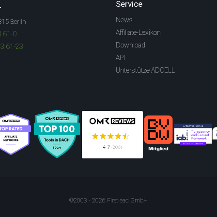
.
Service
News
315 Berlin
Affiliate-Lexikon
3 61-0
Download
83 61-23
API
Unterstütze ADCELL
©2003 - 2026 Firstlead GmbH