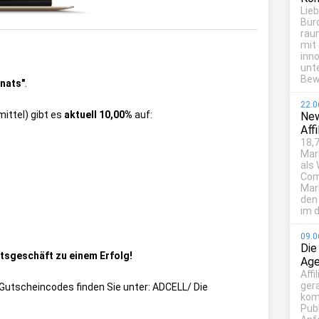
Lie
Bür
rau
mit
inn
unt
Bew
nats"
.
22.0
ittel) gibt es
aktuell 10,00%
auf:
New
Aff
18,7
Mar
als
Com
Mark
den
im d
09.0
Die
sgeschäft zu einem Erfolg!
Age
Affi
ger
ie Gutscheincodes finden Sie unter:
ADCELL/ Die
kom
Publ