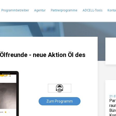
Programmbetreiber
Agentur
Partnerprogramme
ADCELL-Tools
Konta
lfreunde - neue Aktion Öl des
21.0
Par
Zum Programm
rau
Bür
Kom