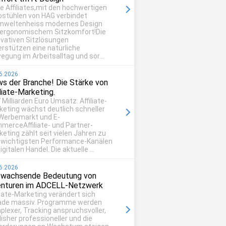
be Affiliates,mit den hochwertigen
ostühlen von HAG verbindet
mweltenheiss modernes Design
 ergonomischem Sitzkomfort!Die
ovativen Sitzlösungen
erstützen eine natürliche
egung im Arbeitsalltag und sor...
6.2026
s der Branche! Die Stärke von
iliate-Marketing.
 Milliarden Euro Umsatz: Affiliate-
keting wächst deutlich schneller
 Werbemarkt und E-
merceAffiliate- und Partner-
eting zählt seit vielen Jahren zu
 wichtigsten Performance-Kanälen
igitalen Handel. Die aktuelle ...
6.2026
 wachsende Bedeutung von
nturen im ADCELL-Netzwerk
liate-Marketing verändert sich
ade massiv. Programme werden
plexer, Tracking anspruchsvoller,
isher professioneller und die