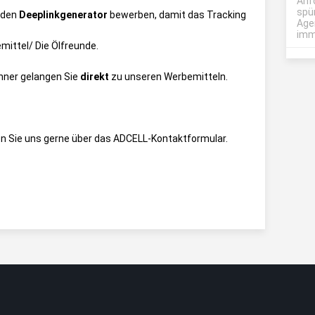
Anf
spü
 den
Deeplinkgenerator
bewerben, damit das Tracking
Age
imme
ittel/ Die Ölfreunde
.
anner gelangen Sie
direkt
zu unseren Werbemitteln.
n Sie uns gerne über das
ADCELL-Kontaktformular
.