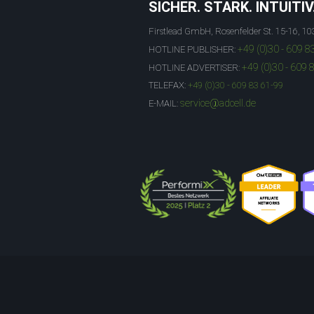
SICHER. STARK. INTUITIV
Firstlead GmbH, Rosenfelder St. 15-16, 10
+49 (0)30 - 609 8
HOTLINE PUBLISHER:
+49 (0)30 - 609 
HOTLINE ADVERTISER:
TELEFAX:
+49 (0)30 - 609 83 61-99
service@adcell.de
E-MAIL: