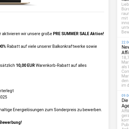
Lie
Bür
rau
mit
inn
unt
Bew
 aktivieren wir unsere große
PRE SUMMER SALE Aktion!
22.0
00%
Rabatt auf viele unserer Balkonkraftwerke sowie
New
Aff
18,7
Mar
usätzlich
10,00 EUR
Warenkorb-Rabatt auf alles
als
Com
Mark
den
im d
nterlegt
09.0
2025
Die
Age
chhaltige Energielösungen zum Sonderpreis zu bewerben.
Affi
ger
kom
r Bewerbung!
Publ