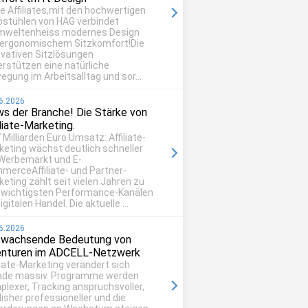
be Affiliates,mit den hochwertigen
ostühlen von HAG verbindet
mweltenheiss modernes Design
 ergonomischem Sitzkomfort!Die
ovativen Sitzlösungen
erstützen eine natürliche
egung im Arbeitsalltag und sor...
6.2026
s der Branche! Die Stärke von
iliate-Marketing.
 Milliarden Euro Umsatz: Affiliate-
keting wächst deutlich schneller
 Werbemarkt und E-
merceAffiliate- und Partner-
eting zählt seit vielen Jahren zu
 wichtigsten Performance-Kanälen
igitalen Handel. Die aktuelle ...
6.2026
 wachsende Bedeutung von
nturen im ADCELL-Netzwerk
liate-Marketing verändert sich
ade massiv. Programme werden
plexer, Tracking anspruchsvoller,
isher professioneller und die