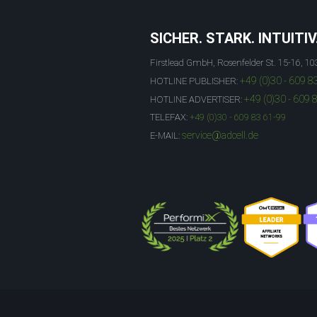
SICHER. STARK. INTUITIV
Firstlead GmbH, Rosenfelder St. 15-16, 10
+49 (0)30 - 609 8
HOTLINE PUBLISHER:
+49 (0)30 - 609 
HOTLINE ADVERTISER:
TELEFAX:
+49 (0)30 - 609 83 61-99
service@adcell.de
E-MAIL: