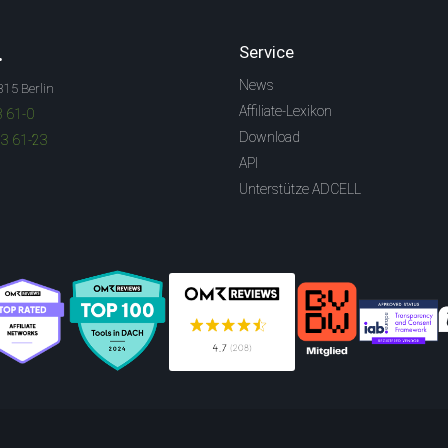
.
Service
News
315 Berlin
Affiliate-Lexikon
3 61-0
Download
83 61-23
API
Unterstütze ADCELL