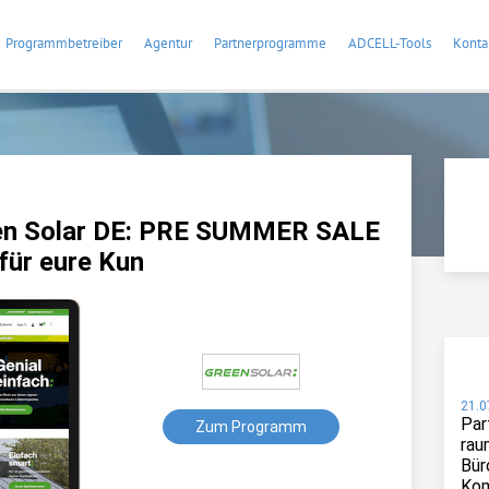
Programmbetreiber
Agentur
Partnerprogramme
ADCELL-Tools
Konta
en Solar DE: PRE SUMMER SALE
für eure Kun
21.0
Par
Zum Programm
rau
Bür
Kom