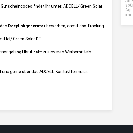
Anf
spü
e Gutscheincodes findet Ihr unter:
ADCELL/ Green Solar
Age
imme
 den
Deeplinkgenerator
bewerben, damit das Tracking
ittel/ Green Solar DE
.
nner gelangt Ihr
direkt
zu unseren Werbemitteln.
t uns gerne über das
ADCELL-Kontaktformular
.