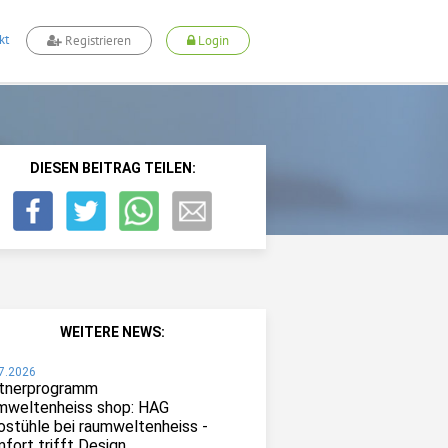
kt
Registrieren
Login
DIESEN BEITRAG TEILEN:
WEITERE NEWS:
7.2026
tnerprogramm
mweltenheiss shop: HAG
ostühle bei raumweltenheiss -
fort trifft Design