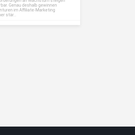
orderungen an Wachstum steigen
rbar. Genau deshalb gewinnen
nturen im Affiliate-Marketing
r stär...