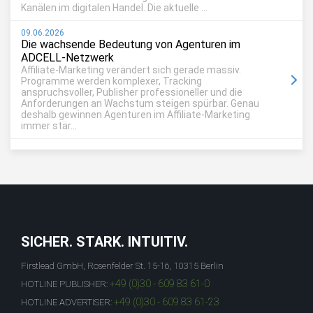
Kanälen im digitalen Handel. Die aktuelle ...
09.06.2026
Die wachsende Bedeutung von Agenturen im
ADCELL-Netzwerk
Affiliate-Marketing verändert sich gerade massiv.
Programme werden komplexer, Tracking
anspruchsvoller, Publisher professioneller und die
Anforderungen an Wachstum steigen spürbar. Genau
deshalb gewinnen Agenturen im Affiliate-Marketing
immer stär...
SICHER. STARK. INTUITIV.
Firstlead GmbH, Rosenfelder St. 15-16, 10315 Berlin
+49 (0)30 - 609 83 61-0
HOTLINE PUBLISHER:
+49 (0)30 - 609 83 61-23
HOTLINE ADVERTISER: