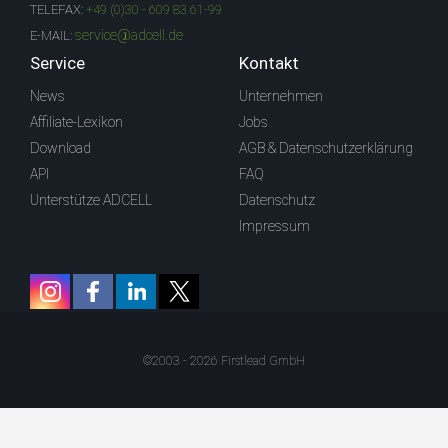
TELEFAX:
+49 (0)30 - 609 83 61-99
service@adcell.de
E-MAIL:
Service
Kontakt
News
Unternehmen
Affiliate-Lexikon
Jobs
Download
AGB & Datenschutzerklärung
API
FAQ
Unterstütze ADCELL
Datenschutz
Impressum
©2003 - 2026 Firstlead GmbH