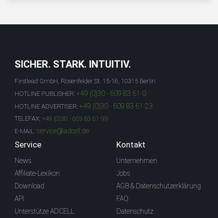
SICHER. STARK. INTUITIV.
Firstlead GmbH, Rosenfelder St. 15-16, 10315 Berlin
+49 (0)30 - 609 83 61-0
HOTLINE PUBLISHER:
+49 (0)30 - 609 83 61-23
HOTLINE ADVERTISER:
TELEFAX:
+49 (0)30 - 609 83 61-99
service@adcell.de
E-MAIL:
Service
Kontakt
News
Unternehmen
Affiliate-Lexikon
Jobs
Download
AGB & Datenschutzerklärung
API
FAQ
Unterstütze ADCELL
Datenschutz