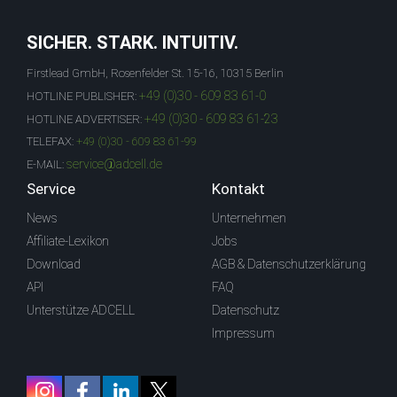
SICHER. STARK. INTUITIV.
Firstlead GmbH, Rosenfelder St. 15-16, 10315 Berlin
+49 (0)30 - 609 83 61-0
HOTLINE PUBLISHER:
+49 (0)30 - 609 83 61-23
HOTLINE ADVERTISER:
TELEFAX:
+49 (0)30 - 609 83 61-99
service@adcell.de
E-MAIL:
Service
Kontakt
News
Unternehmen
Affiliate-Lexikon
Jobs
Download
AGB & Datenschutzerklärung
API
FAQ
Unterstütze ADCELL
Datenschutz
Impressum