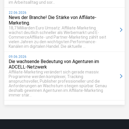
im Arbeitsalltag und sor...
22.06.2026
News der Branche! Die Stärke von Affiliate-
Marketing.
18,7 Milliarden Euro Umsatz: Affiliate-Marketing
wächst deutlich schneller als Werbemarkt und E-
CommerceAffiliate- und Partner-Marketing zählt seit
vielen Jahren zu den wichtigsten Performance-
Kanälen im digitalen Handel. Die aktuelle ...
09.06.2026
Die wachsende Bedeutung von Agenturen im
ADCELL-Netzwerk
Affiliate-Marketing verändert sich gerade massiv.
Programme werden komplexer, Tracking
anspruchsvoller, Publisher professioneller und die
Anforderungen an Wachstum steigen spürbar. Genau
deshalb gewinnen Agenturen im Affiliate-Marketing
immer stär...