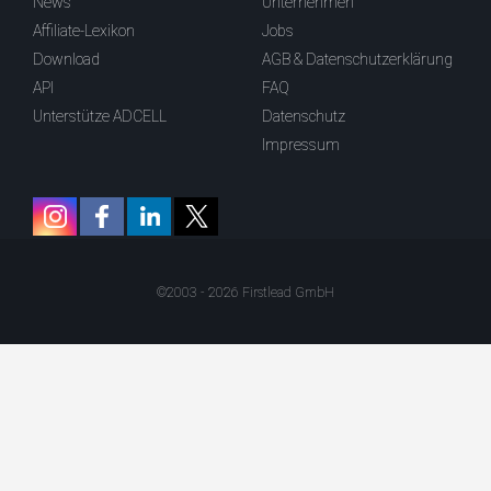
News
Unternehmen
Affiliate-Lexikon
Jobs
Download
AGB & Datenschutzerklärung
API
FAQ
Unterstütze ADCELL
Datenschutz
Impressum
©2003 - 2026 Firstlead GmbH