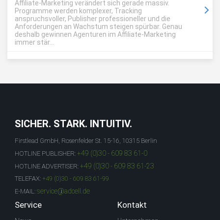
Affiliate-Marketing verändert sich gerade massiv.
Programme werden komplexer, Tracking
anspruchsvoller, Publisher professioneller und die
Anforderungen an Wachstum steigen spürbar. Genau
deshalb gewinnen Agenturen im Affiliate-Marketing
immer stär...
SICHER. STARK. INTUITIV.
Firstlead GmbH, Rosenfelder St. 15-16, 10315 Berlin
+49 (0)30 - 609 83 61-0
HOTLINE PUBLISHER:
+49 (0)30 - 609 83 61-23
HOTLINE ADVERTISER:
TELEFAX:
+49 (0)30 - 609 83 61-99
service@adcell.de
E-MAIL:
Service
Kontakt