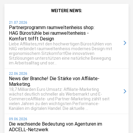
WEITERE NEWS:
21.07.2026
Partnerprogramm raumweltenheiss shop:
HAG Bürostühle bei raumweltenheiss -
Komfort trifft Design
Liebe Affiliates,mit den hochwertigen Bürostühlen von
HAG verbindet raumweltenheiss modernes Design mit
ergonomischem Sitzkomfort!Die innovativen
Sitzlösungen unterstützen eine natürliche Bewegung
im Arbeitsalltag und sor...
22.06.2026
News der Branche! Die Stärke von Affiliate-
Marketing.
18,7 Milliarden Euro Umsatz: Affiliate-Marketing
wächst deutlich schneller als Werbemarkt und E-
CommerceAffiliate- und Partner-Marketing zählt seit
vielen Jahren zu den wichtigsten Performance-
Kanälen im digitalen Handel. Die aktuelle ...
09.06.2026
Die wachsende Bedeutung von Agenturen im
ADCELL-Netzwerk