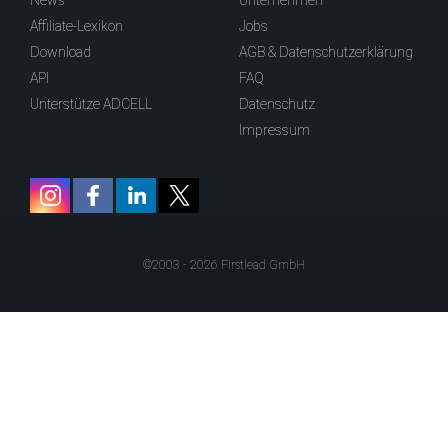
News
Unternehmen
Affiliate-Lexikon
Jobs
Download
AGB & Datenschutzerklärung
API
FAQ
Unterstütze ADCELL
Datenschutz
Impressum
©2003 - 2026 Firstlead GmbH