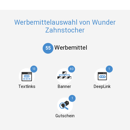
Werbemittelauswahl von Wunder
Zahnstocher
Werbemittel
55
13
40
1
Textlinks
Banner
DeepLink
1
Gutschein