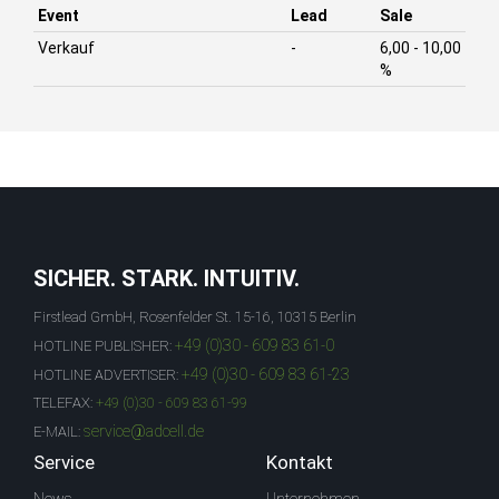
Event
Lead
Sale
Verkauf
-
6,00 - 10,00
%
SICHER. STARK. INTUITIV.
Firstlead GmbH, Rosenfelder St. 15-16, 10315 Berlin
+49 (0)30 - 609 83 61-0
HOTLINE PUBLISHER:
+49 (0)30 - 609 83 61-23
HOTLINE ADVERTISER:
TELEFAX:
+49 (0)30 - 609 83 61-99
service@adcell.de
E-MAIL:
Service
Kontakt