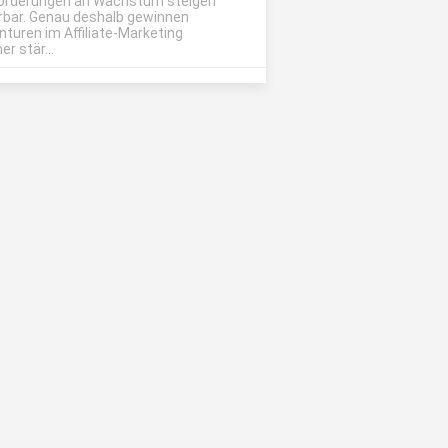
orderungen an Wachstum steigen
rbar. Genau deshalb gewinnen
nturen im Affiliate-Marketing
r stär...