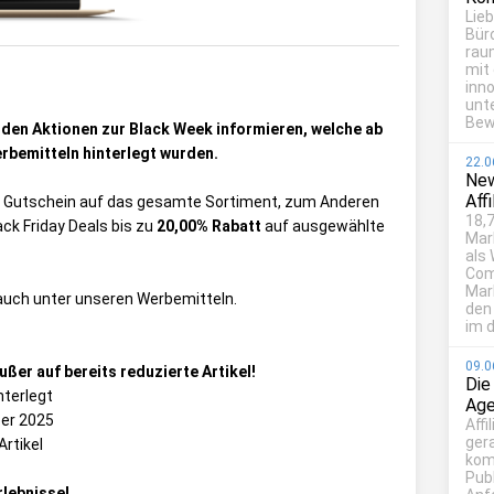
Lie
Bür
rau
mit
inn
unt
Bew
iden Aktionen zur Black Week informieren, welche ab
erbemitteln hinterlegt wurden.
22.0
New
Aff
Gutschein auf das gesamte Sortiment, zum Anderen
18,7
ck Friday Deals bis zu
20,00% Rabatt
auf ausgewählte
Mar
als
Com
Mark
e auch unter unseren Werbemitteln.
den
im d
09.0
ßer auf bereits reduzierte Artikel!
Die
nterlegt
Age
ber 2025
Affi
ger
Artikel
kom
Publ
rlebnisse!