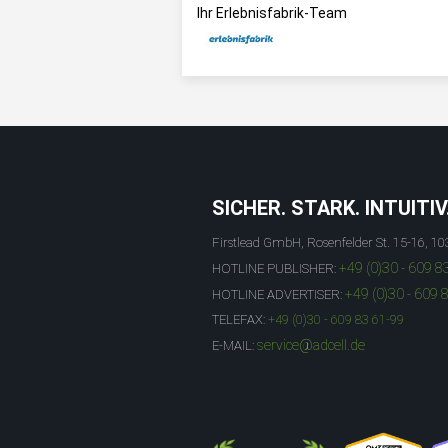
Ihr Erlebnisfabrik-Team
SICHER. STARK. INTUITIV
Firstlead GmbH, Rosenfelder St. 15-16, 10
+49 (0)30 - 609 8
HOTLINE PUBLISHER:
+49 (0)30 - 609 
HOTLINE ADVERTISER:
TELEFAX:
+49 (0)30 - 609 83 61-99
service@adcell.de
E-MAIL: