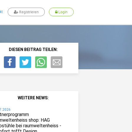
kt
Registrieren
Login
DIESEN BEITRAG TEILEN:
WEITERE NEWS:
7.2026
tnerprogramm
mweltenheiss shop: HAG
ostühle bei raumweltenheiss -
fort trifft Design