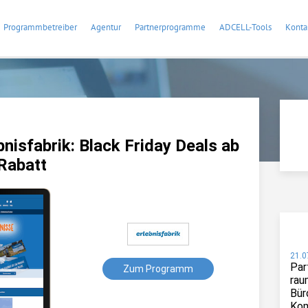
Programmbetreiber
Agentur
Partnerprogramme
ADCELL-Tools
Konta
isfabrik: Black Friday Deals ab
 Rabatt
21.0
Par
Zum Programm
rau
Bür
Kom