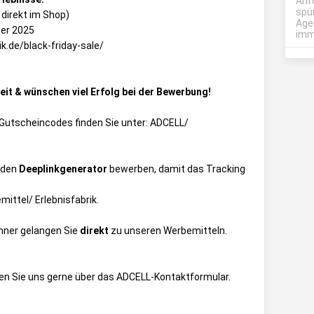
Anf
spü
 direkt im Shop)
Age
ber 2025
imme
k.de/black-friday-sale/
it & wünschen viel Erfolg bei der Bewerbung!
ie Gutscheincodes finden Sie unter:
ADCELL/
 den
Deeplinkgenerator
bewerben, damit das Tracking
ittel/ Erlebnisfabrik
.
anner gelangen Sie
direkt
zu unseren Werbemitteln.
en Sie uns gerne über das
ADCELL-Kontaktformular
.