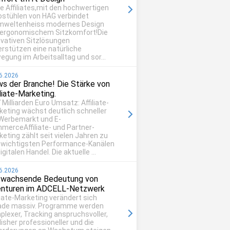
be Affiliates,mit den hochwertigen
ostühlen von HAG verbindet
mweltenheiss modernes Design
 ergonomischem Sitzkomfort!Die
ovativen Sitzlösungen
erstützen eine natürliche
egung im Arbeitsalltag und sor...
6.2026
s der Branche! Die Stärke von
iliate-Marketing.
 Milliarden Euro Umsatz: Affiliate-
keting wächst deutlich schneller
 Werbemarkt und E-
merceAffiliate- und Partner-
eting zählt seit vielen Jahren zu
 wichtigsten Performance-Kanälen
igitalen Handel. Die aktuelle ...
6.2026
 wachsende Bedeutung von
nturen im ADCELL-Netzwerk
liate-Marketing verändert sich
ade massiv. Programme werden
plexer, Tracking anspruchsvoller,
isher professioneller und die