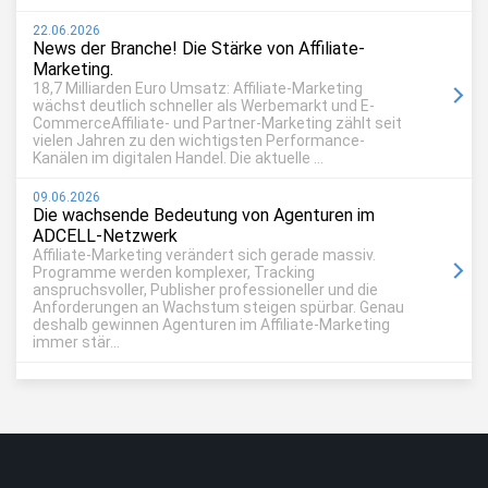
22.06.2026
News der Branche! Die Stärke von Affiliate-
Marketing.
18,7 Milliarden Euro Umsatz: Affiliate-Marketing
wächst deutlich schneller als Werbemarkt und E-
CommerceAffiliate- und Partner-Marketing zählt seit
vielen Jahren zu den wichtigsten Performance-
Kanälen im digitalen Handel. Die aktuelle ...
09.06.2026
Die wachsende Bedeutung von Agenturen im
ADCELL-Netzwerk
Affiliate-Marketing verändert sich gerade massiv.
Programme werden komplexer, Tracking
anspruchsvoller, Publisher professioneller und die
Anforderungen an Wachstum steigen spürbar. Genau
deshalb gewinnen Agenturen im Affiliate-Marketing
immer stär...