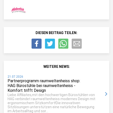
DIESEN BEITRAG TEILEN:
WEITERE NEWS:
21.07.2026
Partnerprogramm raumweltenheiss shop:
HAG Bürostühle bei raumweltenheiss -
Komfort trifft Design
Liebe Affiliates,mit den hochwertigen Bürostühlen von
HAG verbindet raumweltenheiss modernes Design mit
ergonomischem Sitzkomfort!Die innovativen
Sitzlösungen unterstützen eine natürliche Bewegung
im Arbeitsalltag und sor...