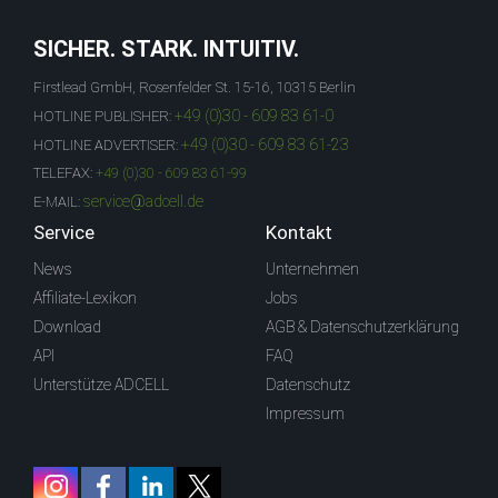
SICHER. STARK. INTUITIV.
Firstlead GmbH, Rosenfelder St. 15-16, 10315 Berlin
+49 (0)30 - 609 83 61-0
HOTLINE PUBLISHER:
+49 (0)30 - 609 83 61-23
HOTLINE ADVERTISER:
TELEFAX:
+49 (0)30 - 609 83 61-99
service@adcell.de
E-MAIL:
Service
Kontakt
News
Unternehmen
Affiliate-Lexikon
Jobs
Download
AGB & Datenschutzerklärung
API
FAQ
Unterstütze ADCELL
Datenschutz
Impressum